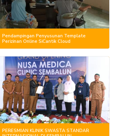
Pendampingan Penyusunan Template
Perizinan Online SiCantik Cloud
PERESMIAN KLINIK SWASTA STANDAR