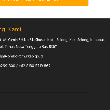
INTERNASIONAL DI SEMBALUN
gi Kami
rof. M Yamin SH No.61, Khusus Kota Selong, Kec. Selong, Kabupaten
k Timur, Nusa Tenggara Bar. 83611
p@lomboktimurkab.go.id
)2991800 / +62 8180 5719 867